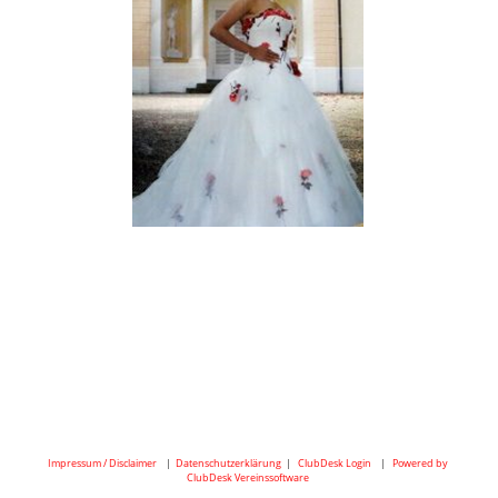
Impressum / Disclaimer
|
Datenschutzerklärung
|
ClubDesk Login
|
Powered by
ClubDesk Vereinssoftware