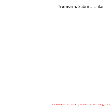
Trainerin:
Sabrina Linke
Impressum / Disclaimer
|
Datenschutzerklärung
|
Cl