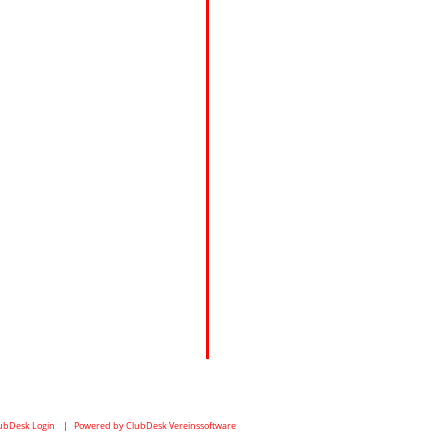
ubDesk Login
|
Powered by ClubDesk Vereinssoftware